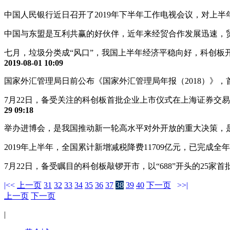
中国人民银行近日召开了2019年下半年工作电视会议，对上
中国与东盟是互利共赢的好伙伴，近年来经贸合作发展迅速，
七月，垃圾分类成“风口”，我国上半年经济平稳向好，科创板
2019-08-01 10:09
国家外汇管理局日前公布《国家外汇管理局年报（2018）》
7月22日，备受关注的科创板首批企业上市仪式在上海证券交
29 09:18
举办进博会，是我国推动新一轮高水平对外开放的重大决策，
2019年上半年，全国累计新增减税降费11709亿元，已完成
7月22日，备受瞩目的科创板敲锣开市，以“688”开头的2
|<<
上一页
31
32
33
34
35
36
37
38
39
40
下一页
>>|
上一页
下一页
|