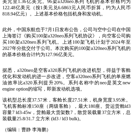
美元至1.36亿美元。96架a320neo系列飞机的基本价格约为
122.48亿美元（按1美元兑6.6863元人民币折算，约为人民币
818.94亿元）。上述基本价格包括机身和发动机。
此外，中国东航也于7月1日发布公告，公司与空中公司在中国
上海签订《购买100架a320neo系列飞机协议》，向空客公司购
买100架a320neo系列飞机。上述100架飞机计划于2024年至
2027年分批交付于公司。本次购买的100架a320neo系列飞机的
的基本价格合计约为127.96亿美元。
据悉，a320neo是空客a320系列飞机的改进机型，得益于客舱
优化和发动机的进一步改进，空客a320neo系列飞机的单座燃
油效率比a320系列提升20%。系列名称中的neo是英文new
engine option的缩写，即新发动机选项。
该机型总长度37.57米，客舱长度27.51米，机身宽度3.95米。
飞机客舱标准150座（两级客舱），最大180座。货运货舱ld3
容量7 ld3-45w，货舱最大货架数7，散货装载量37立方米，总
装载量25.8/31.7 立方米 (ld3 / ld3 bulk)。
（编辑：曹静 李海鹏）