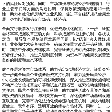
下的风险应对预案。同时，主动加强与宏观经济管理部门、行
业主管部门等方面的沟通协调，保持政策预期的稳定和一致
性，助力有效化解房地产企业风险、促进平台经济规范健康发
展，努力以预期稳促市场稳、经济稳。
全面实行股票发行注册制，促进资源优化配置。下一步，证监
会将牢牢把握改革正确方向，科学把握审核注册机制、各板块
定位、引导资本规范健康发展等问题，以“绣花”功夫做好规
则、业务和技术等各项准备，确保这项重大改革平稳落地。同
时，加快中介和投资端改革，完善证券执法司法体制机制和投
资者保护体系，推进关键制度创新，为资本市场健康发展营造
良好的制度和生态环境。
健全多层次资本市场体系，助力稳定宏观经济大盘。证监会将
进一步健全民营企业债券融资支持机制，着力提升民营经济、
中小企业发债融资的可得性和便利性；深入推进基础设施领域
不动产投资信托基金扩募和试点范围拓宽，抓紧推动保障性租
赁住房、民营企业试点项目落地，助力加快形成存量资产和新
增投资的良性循环；与相关方面一道，深化债券市场基础设施
互联互通，完善市场化法治化债券违约处置机制，加快构建制
度健全、竞争有序、透明开放的债券市场体系。同时，进一步
完善期货市场品种体系，推动更多实体企业参与期货市场，加