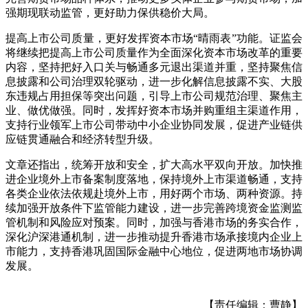
强期现联动监管，更好助力保供稳价大局。
提高上市公司质量，更好发挥资本市场“晴雨表”功能。证监会
将继续把提高上市公司质量作为全面深化资本市场改革的重要
内容，坚持把好入口关与畅通多元退出渠道并重，坚持聚焦信
息披露和公司治理双轮驱动，进一步化解信息披露不实、大股
东违规占用担保等突出问题，引导上市公司规范治理、聚焦主
业、做优做强。同时，发挥好资本市场并购重组主渠道作用，
支持行业领军上市公司带动中小企业协同发展，促进产业链供
应链贯通融合和经济转型升级。
文章还指出，统筹开放和安全，扩大高水平双向开放。加快推
进企业境外上市备案制度落地，保持境外上市渠道畅通，支持
各类企业依法依规赴境外上市，用好两个市场、两种资源。持
续加强开放条件下监管能力建设，进一步完善跨境资金监测监
管机制和风险应对预案。同时，加强与香港市场的务实合作，
深化沪深港通机制，进一步推动提升香港市场承接境内企业上
市能力，支持香港巩固国际金融中心地位，促进两地市场协调
发展。
【责任编辑：曹静】