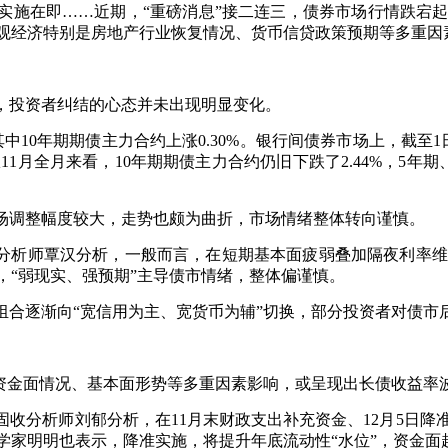
实施在即……近期，“重磅消息”接二连三，债券市场行情跌宕
观经济特别是房地产行业恢复情况、货币信贷政策预期等多重因
，投资者纠结的心态并未出现明显变化。
10年期期债主力合约上涨0.30%。银行间债券市场上，截至1日1
从11月全月来看，10年期期债主力合约仍旧下跌了2.44%，5年期、
市场调整幅度较大，走势也颇为曲折，市场情绪整体转向谨慎。
分析师覃汉分析，一般而言，在短期基本面疲弱叠加隔夜利率维
，“弱现实、强预期”主导债市情绪，整体偏谨慎。
组合逐渐向“宽信用为主、宽货币为辅”切换，部分投资者对债市
、资金面情况、基本面形势等多重因素影响，或呈现出长债收益率
收分析师刘郁分析，在11月末财政支出补充资金、12月5日降准
学家明明也表示，降准实施，将提升年底流动性“水位”，资金面