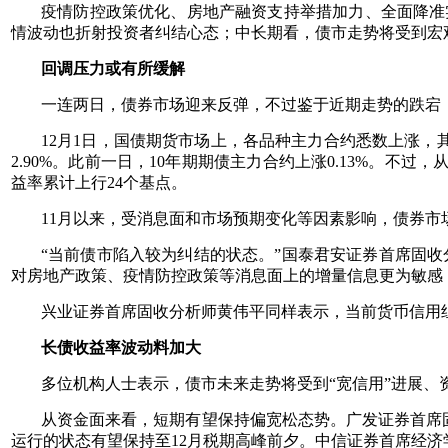
疫情防控政策优化、房地产融资支持举措加力、全面降准
情波动也折射投资者纠结心态；中长期看，债市走势将受到宏
回调压力或有所缓解
一连两日，债券市场迎来反弹，不过鉴于近期走势的跌宕
12月1日，国债期货市场上，各品种主力合约悉数上涨，其中
2.90%。此前一日，10年期期债主力合约上涨0.13%。不过，
益率累计上行24个基点。
11月以来，受消息面和市场预期变化等因素影响，债券
“当前债市陷入较为纠结的状态。”国泰君安证券首席固收
对房地产政策、疫情防控政策等消息面上的增量信息更为敏感
兴业证券首席固收分析师黄伟平同样表示，当前货币信用
长债收益率波动料加大
多位机构人士表示，债市未来走势将受到“宽信用”进展
从资金面来看，短期有望保持偏宽松态势。广发证券首席固
运行的状态有望保持至12月税期高峰前夕。中信证券首席经济