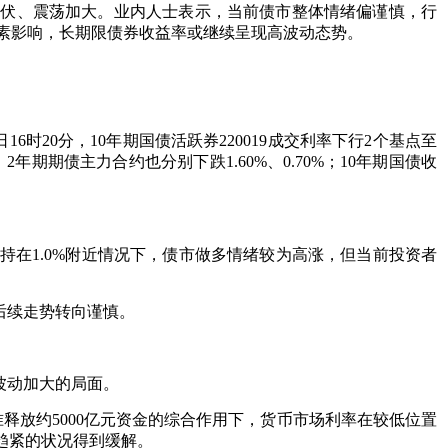
起伏、震荡加大。业内人士表示，当前债市整体情绪偏谨慎，行
素影响，长期限债券收益率或继续呈现高波动态势。
6时20分，10年期国债活跃券220019成交利率下行2个基点至
2年期期债主力合约也分别下跌1.60%、0.70%；10年期国债收
持在1.0%附近情况下，债市做多情绪较为高涨，但当前投资者
后续走势转向谨慎。
波动加大的局面。
释放约5000亿元资金的综合作用下，货币市场利率在较低位置
趋紧的状况得到缓解。