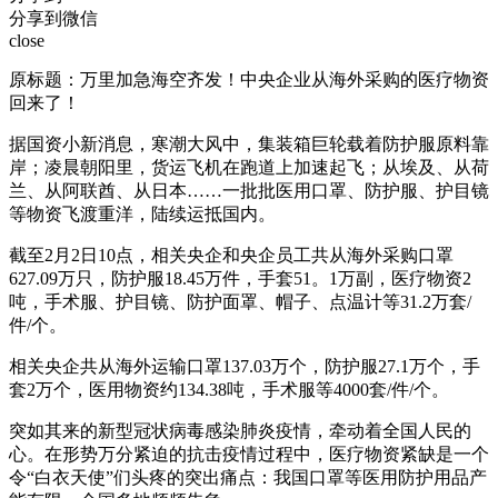
分享到微信
close
原标题：万里加急海空齐发！中央企业从海外采购的医疗物资
回来了！
据国资小新消息，寒潮大风中，集装箱巨轮载着防护服原料靠
岸；凌晨朝阳里，货运飞机在跑道上加速起飞；从埃及、从荷
兰、从阿联酋、从日本……一批批医用口罩、防护服、护目镜
等物资飞渡重洋，陆续运抵国内。
截至2月2日10点，相关央企和央企员工共从海外采购口罩
627.09万只，防护服18.45万件，手套51。1万副，医疗物资2
吨，手术服、护目镜、防护面罩、帽子、点温计等31.2万套/
件/个。
相关央企共从海外运输口罩137.03万个，防护服27.1万个，手
套2万个，医用物资约134.38吨，手术服等4000套/件/个。
突如其来的新型冠状病毒感染肺炎疫情，牵动着全国人民的
心。在形势万分紧迫的抗击疫情过程中，医疗物资紧缺是一个
令“白衣天使”们头疼的突出痛点：我国口罩等医用防护用品产