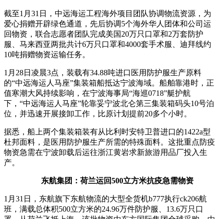
截至1月31日，中远海运工程海外项目团队协调物流资源，为
爱心捐赠开辟绿色通道，先后协调5个海外华人团体和公司运
回物资，联合志愿者团队完成美国20万只口罩和2万套防护
服、马来西亚两批共计6万只口罩和4000套手术服、迪拜线约
10吨捐赠物资运输任务。
1月28日凌晨3点，装载有34.88吨进口医用防护服生产原料
的“中远海运人马座”集装箱船抵达宁波海域。船舶靠港时，正
值寒潮大风持续影响，在宁波海事局“海巡0718”艇护航
下，“中远海运人马座”轮靠妥宁波北仑第三集装箱码头10号泊
位，并迅速开展接卸工作，比原计划提前20多个小时。
据悉，船上两个集装箱装有从比利时安特卫普进口的1422a型
杜邦面料，是医用防护服生产所需的特殊面料。这批重点防疫
物资急需在宁波卸载后运往浙江黄岩求新旅游用品厂投入生
产。
东航集团：荷兰运回500立方米抗疫急需物资
1月31日，东航旗下东航物流的大型全货机b777执行ck206航
班，满载总体积500立方米的24.96万件防护服、13.6万只口