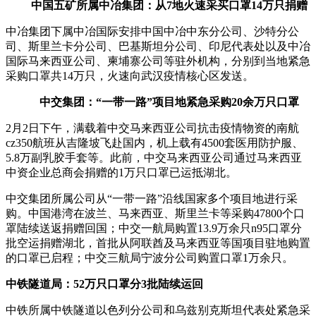
中国五矿所属中冶集团：从7地火速采买口罩14万只捐赠
中冶集团下属中冶国际安排中国中冶中东分公司、沙特分公
司、斯里兰卡分公司、巴基斯坦分公司、印尼代表处以及中冶
国际马来西亚公司、柬埔寨公司等驻外机构，分别到当地紧急
采购口罩共14万只，火速向武汉疫情核心区发送。
中交集团：“一带一路”项目地紧急采购20余万只口罩
2月2日下午，满载着中交马来西亚公司抗击疫情物资的南航
cz350航班从吉隆坡飞赴国内，机上载有4500套医用防护服、
5.8万副乳胶手套等。此前，中交马来西亚公司通过马来西亚
中资企业总商会捐赠的1万只口罩已运抵湖北。
中交集团所属公司从“一带一路”沿线国家多个项目地进行采
购。中国港湾在波兰、马来西亚、斯里兰卡等采购47800个口
罩陆续送返捐赠回国；中交一航局购置13.9万余只n95口罩分
批空运捐赠湖北，首批从阿联酋及马来西亚等国项目驻地购置
的口罩已启程；中交三航局宁波分公司购置口罩1万余只。
中铁隧道局：52万只口罩分3批陆续运回
中铁所属中铁隧道以色列分公司和乌兹别克斯坦代表处紧急采