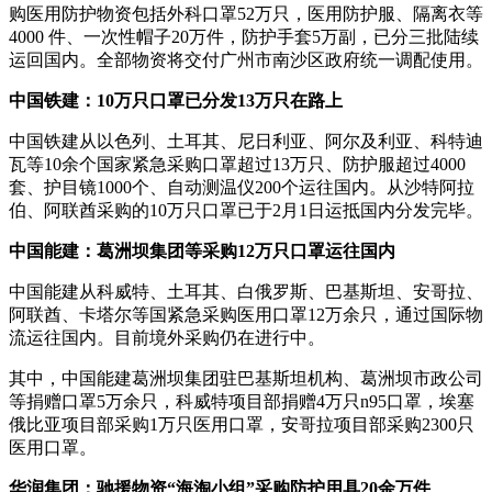
购医用防护物资包括外科口罩52万只，医用防护服、隔离衣等
4000 件、一次性帽子20万件，防护手套5万副，已分三批陆续
运回国内。全部物资将交付广州市南沙区政府统一调配使用。
中国铁建：10万只口罩已分发13万只在路上
中国铁建从以色列、土耳其、尼日利亚、阿尔及利亚、科特迪
瓦等10余个国家紧急采购口罩超过13万只、防护服超过4000
套、护目镜1000个、自动测温仪200个运往国内。从沙特阿拉
伯、阿联酋采购的10万只口罩已于2月1日运抵国内分发完毕。
中国能建：葛洲坝集团等采购12万只口罩运往国内
中国能建从科威特、土耳其、白俄罗斯、巴基斯坦、安哥拉、
阿联酋、卡塔尔等国紧急采购医用口罩12万余只，通过国际物
流运往国内。目前境外采购仍在进行中。
其中，中国能建葛洲坝集团驻巴基斯坦机构、葛洲坝市政公司
等捐赠口罩5万余只，科威特项目部捐赠4万只n95口罩，埃塞
俄比亚项目部采购1万只医用口罩，安哥拉项目部采购2300只
医用口罩。
华润集团：驰援物资“海淘小组”采购防护用具20余万件