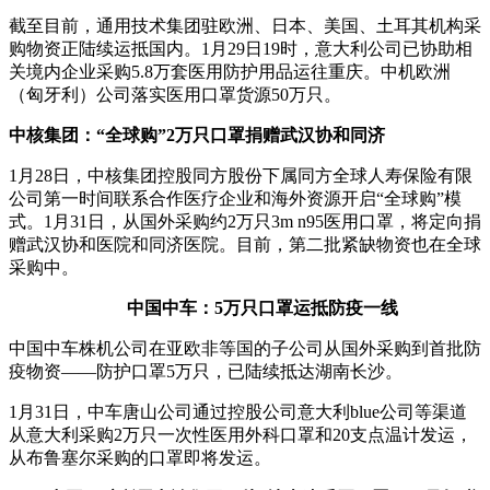
截至目前，通用技术集团驻欧洲、日本、美国、土耳其机构采
购物资正陆续运抵国内。1月29日19时，意大利公司已协助相
关境内企业采购5.8万套医用防护用品运往重庆。中机欧洲
（匈牙利）公司落实医用口罩货源50万只。
中核集团：“全球购”2万只口罩捐赠武汉协和同济
1月28日，中核集团控股同方股份下属同方全球人寿保险有限
公司第一时间联系合作医疗企业和海外资源开启“全球购”模
式。1月31日，从国外采购约2万只3m n95医用口罩，将定向捐
赠武汉协和医院和同济医院。目前，第二批紧缺物资也在全球
采购中。
中国中车：5万只口罩运抵防疫一线
中国中车株机公司在亚欧非等国的子公司从国外采购到首批防
疫物资——防护口罩5万只，已陆续抵达湖南长沙。
1月31日，中车唐山公司通过控股公司意大利blue公司等渠道
从意大利采购2万只一次性医用外科口罩和20支点温计发运，
从布鲁塞尔采购的口罩即将发运。