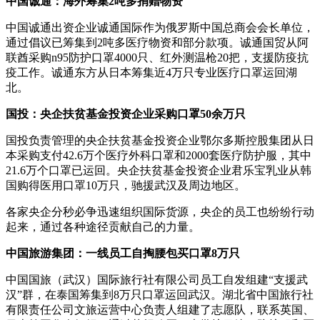
中国诚通：海外筹集2吨多捐赠物资
中国诚通出资企业诚通国际作为俄罗斯中国总商会会长单位，
通过倡议已筹集到2吨多医疗物资和部分款项。诚通国贸从阿
联酋采购n95防护口罩4000只、红外测温枪20把，支援防疫抗
疫工作。诚通东方从日本筹集近4万只专业医疗口罩运回湖
北。
国投：央企扶贫基金投资企业采购口罩50余万只
国投负责管理的央企扶贫基金投资企业鄂尔多斯控股集团从日
本采购支付42.6万个医疗外科口罩和2000套医疗防护服，其中
21.6万个口罩已运回。央企扶贫基金投资企业君乐宝乳业从韩
国购得医用口罩10万只，驰援武汉及周边地区。
各家央企分秒必争迅速组织国际货源，央企的员工也纷纷行动
起来，通过各种途径贡献自己的力量。
中国旅游集团：一线员工自掏腰包买口罩8万只
中国国旅（武汉）国际旅行社有限公司员工自发组建“支援武
汉”群，在泰国筹集到8万只口罩运回武汉。湖北省中国旅行社
有限责任公司文旅运营中心负责人组建了志愿队，联系英国、