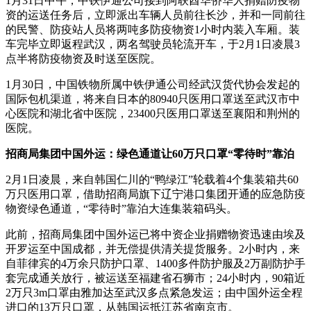
1月31日中午，中铁伊通公司接到阿联酋华侨华人捐赠防疫物
资的运送任务后，立即派出车辆人员前往长沙，并和一同前往
的民警、防疫站人员将两吨多防疫物资1小时内装入车厢。装
车完毕立即返程武汉，两名驾驶员轮流开车，于2月1日凌晨3
点半将防疫物资及时送至医院。
1月30日，中国铁物所属中铁伊通公司经武汉货代协会发起的
国际包机渠道，将来自日本的80940只医用口罩送至武汉市中
心医院和湖北省中医院，23400只医用口罩送至襄阳和荆州的
医院。
招商局集团中国外运：绿色通道让60万只口罩“零待时”靠泊
2月1日凌晨，来自韩国仁川的“鸭绿江”轮载着4个集装箱共60
万只医用口罩，借助招商局旗下辽宁港口集团开通的应急防疫
物资绿色通道，“零待时”靠泊大连集装箱码头。
此前，招商局集团中国外运已将中资企业捐赠物资迅速由埃及
开罗运至中国成都，并无偿提供清关提货服务。2小时内，来
自菲律宾的4万余只防护口罩、1400多件防护服及2万副防护手
套完成通关放行，被运送至福建省石狮市；24小时内，90箱近
2万只3m口罩由雅加达至武汉多点紧急发运；由中国外运全程
进口的13万只口罩，从韩国运抵江苏省南京市。