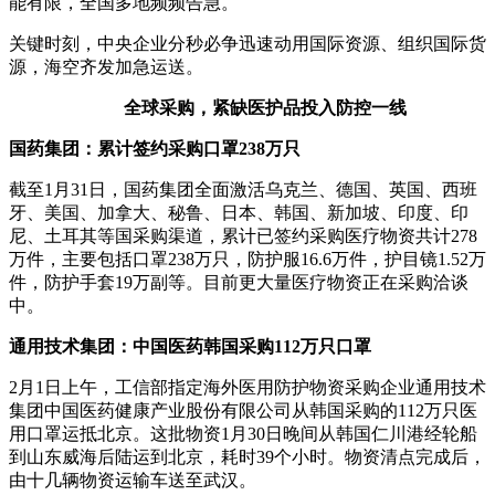
能有限，全国多地频频告急。
关键时刻，中央企业分秒必争迅速动用国际资源、组织国际货
源，海空齐发加急运送。
全球采购，紧缺医护品投入防控一线
国药集团：累计签约采购口罩238万只
截至1月31日，国药集团全面激活乌克兰、德国、英国、西班
牙、美国、加拿大、秘鲁、日本、韩国、新加坡、印度、印
尼、土耳其等国采购渠道，累计已签约采购医疗物资共计278
万件，主要包括口罩238万只，防护服16.6万件，护目镜1.52万
件，防护手套19万副等。目前更大量医疗物资正在采购洽谈
中。
通用技术集团：中国医药韩国采购112万只口罩
2月1日上午，工信部指定海外医用防护物资采购企业通用技术
集团中国医药健康产业股份有限公司从韩国采购的112万只医
用口罩运抵北京。这批物资1月30日晚间从韩国仁川港经轮船
到山东威海后陆运到北京，耗时39个小时。物资清点完成后，
由十几辆物资运输车送至武汉。