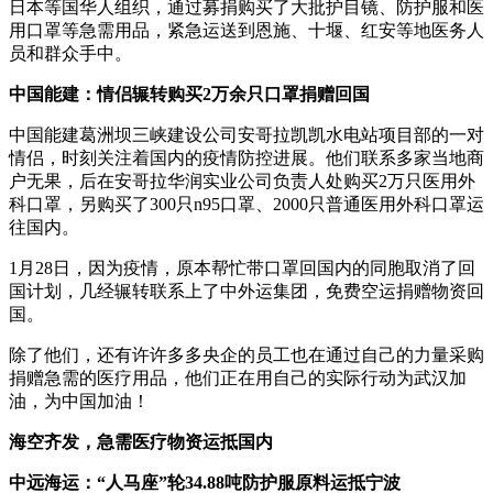
日本等国华人组织，通过募捐购买了大批护目镜、防护服和医
用口罩等急需用品，紧急运送到恩施、十堰、红安等地医务人
员和群众手中。
中国能建：情侣辗转购买2万余只口罩捐赠回国
中国能建葛洲坝三峡建设公司安哥拉凯凯水电站项目部的一对
情侣，时刻关注着国内的疫情防控进展。他们联系多家当地商
户无果，后在安哥拉华润实业公司负责人处购买2万只医用外
科口罩，另购买了300只n95口罩、2000只普通医用外科口罩运
往国内。
1月28日，因为疫情，原本帮忙带口罩回国内的同胞取消了回
国计划，几经辗转联系上了中外运集团，免费空运捐赠物资回
国。
除了他们，还有许许多多央企的员工也在通过自己的力量采购
捐赠急需的医疗用品，他们正在用自己的实际行动为武汉加
油，为中国加油！
海空齐发，急需医疗物资运抵国内
中远海运：“人马座”轮34.88吨防护服原料运抵宁波