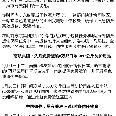
罩，从荷兰飞抵上海。该批物资由东方国际集团全球采购，由
上海市有关部门统一调配。
短时间内，东航完成了物流方案设计、跨部门快速协同响应、
一站式绿色通道服务的组织实施等工作模块，确保了应急物资
高效运输、无缝衔接。
在此前东航集团执行的9架赴武汉医疗包机任务和4架海外物资
运输保障任务中，共运输包括来自纽约、洛杉矶、马尼拉、金
边等地的医用口罩、护目镜、防护服等各类医疗物资83.6吨。
南航集团：先后免费运输8万只口罩3897公斤防护用品
1月31日下午，南航cz628东京-沈阳航班搭载日本川崎市捐赠
的8万只医用口罩抵达沈阳。南航提供免费运输，并开辟绿色
通道优先保障。
1月28日迪拜时间凌晨，3897公斤口罩等防护用品搭载南航
cz384航班从迪拜飞往国内。这些防护物资由当地华侨华人自
发组织捐赠，通过南航免费运送至国内。
中国铁物：星夜兼程运送2吨多防疫物资