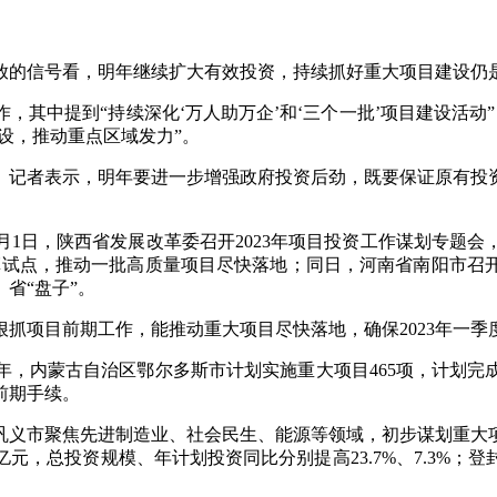
释放的信号看，明年继续扩大有效投资，持续抓好重大项目建设仍
作，其中提到“持续深化‘万人助万企’和‘三个一批’项目建设活动
设，推动重点区域发力”。
》记者表示，明年要进一步增强政府投资后劲，既要保证原有投
2月1日，陕西省发展改革委召开2023年项目投资工作谋划专
改革试点，推动一批高质量项目尽快落地；同日，河南省南阳市召开
省“盘子”。
抓项目前期工作，能推动重大项目尽快落地，确保2023年一季
年，内蒙古自治区鄂尔多斯市计划实施重大项目465项，计划完成投
前期手续。
，巩义市聚焦先进制造业、社会民生、能源等领域，初步谋划重大项目
亿元，总投资规模、年计划投资同比分别提高23.7%、7.3%；登