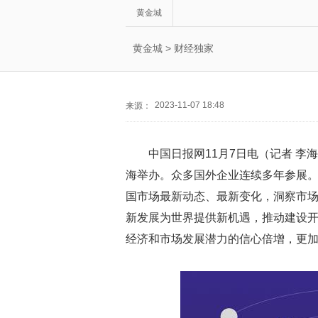
黄金城
黄金城
> 财经独家
2023-11-07 18:48
来源：
中国日报网11月7日电（记者 李
海举办。众多国外企业连续多年参展
国市场最新动态、最新变化，洞察市
新发展为世界提供新机遇，推动建设
经济和市场发展潜力的信心倍增，更