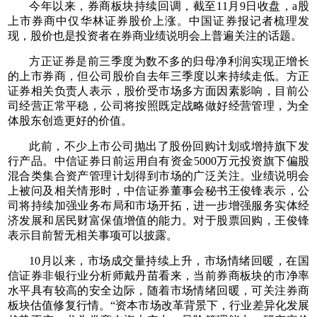
今年以来，券商板块持续回调，截至11月9日收盘，a股
上市券商中仅华林证券股价上涨。中国证券报记者梳理发
现，股价也是投资者在券商业绩说明会上普遍关注的话题。
方正证券是前三季度为数不多的归母净利润实现正增长
的上市券商，但公司股价自去年三季度以来持续走低。方正
证券相关负责人表示，股价受市场多方面因素影响，目前公
司经营正常平稳，公司将按照既定战略做好经营管理，为全
体股东创造更好的价值。
此前，不少上市公司抛出了股份回购计划或增持旗下发
行产品。中信证券日前运用自有资金5000万元投资旗下偏股
混合类集合资产管理计划得到市场的广泛关注。业绩说明会
上被问及相关情形时，中信证券董事会秘书王俊锋表示，公
司将持续加强业务布局和市场开拓，进一步增强服务实体经
济发展和居民财富保值增值的能力。对于股票回购，王俊锋
表示目前暂无相关事项可以披露。
10月以来，市场成交量持续上升，市场情绪回暖，在国
信证券非银行业分析师戴丹苗看来，当前券商板块的市净率
水平具有较高的安全边际，随着市场情绪回暖，可关注券商
板块估值修复行情。“资本市场改革背景下，行业差异化发展