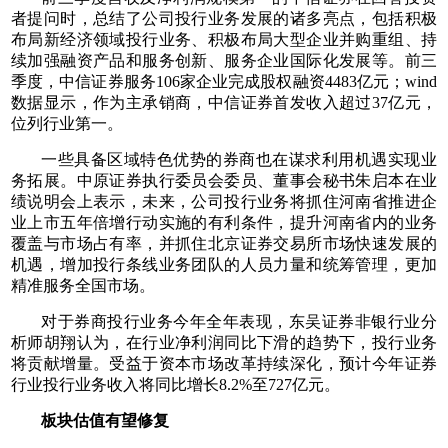
者提问时，总结了公司投行业务发展的诸多亮点，包括积极
布局新经济领域投行业务、积极布局大型企业并购重组、持
续加强融资产品和服务创新、服务企业国际化发展等。前三
季度，中信证券服务106家企业完成股权融资4483亿元；wind
数据显示，作为主承销商，中信证券首发收入超过37亿元，
位列行业第一。
一些具备区域特色优势的券商也在谋求利用机遇实现业
务拓展。中原证券执行委员会委员、董事会秘书朱启本在业
绩说明会上表示，未来，公司投行业务将抓住河南省推进企
业上市五年倍增行动实施的有利条件，提升河南省内的业务
覆盖与市场占有率，并抓住北京证券交易所市场快速发展的
机遇，增加投行条线业务团队的人员力量和统筹管理，更加
精准服务全国市场。
对于券商投行业务今年全年表现，东吴证券非银行业分
析师胡翔认为，在行业净利润同比下滑的趋势下，投行业务
将贡献增量。受益于资本市场改革持续深化，预计今年证券
行业投行业务收入将同比增长8.2%至727亿元。
板块估值有望修复