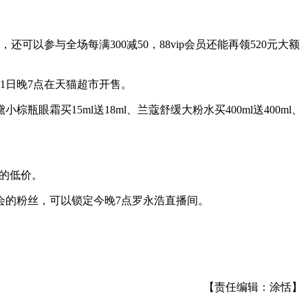
可以参与全场每满300减50，88vip会员还能再领520元大额
11日晚7点在天猫超市开售。
买15ml送18ml、兰蔻舒缓大粉水买400ml送400ml、
正的低价。
会的粉丝，可以锁定今晚7点罗永浩直播间。
【责任编辑：涂恬】