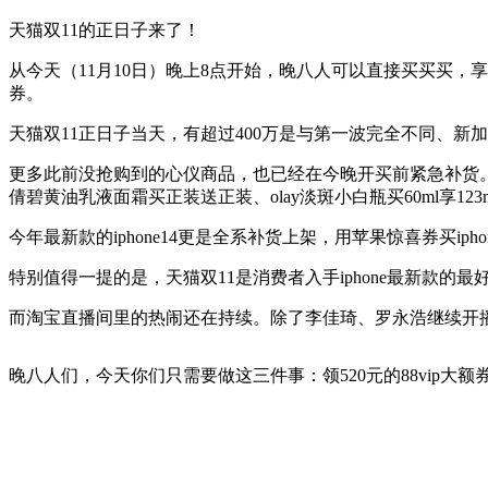
天猫双11的正日子来了！
从今天（11月10日）晚上8点开始，晚八人可以直接买买买，享受
券。
天猫双11正日子当天，有超过400万是与第一波完全不同、新加入
更多此前没抢购到的心仪商品，也已经在今晚开买前紧急补货。据悉
倩碧黄油乳液面霜买正装送正装、olay淡斑小白瓶买60ml享1
今年最新款的iphone14更是全系补货上架，用苹果惊喜券买ipho
特别值得一提的是，天猫双11是消费者入手iphone最新款的最
而淘宝直播间里的热闹还在持续。除了李佳琦、罗永浩继续开
晚八人们，今天你们只需要做这三件事：领520元的88vip大