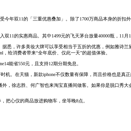
今年双11的「三重优惠叠加」。除了1700万商品本身的折扣外，还
双11的实惠商品。其中1499元的飞天茅台放量40000瓶，11月
，许多美妆大牌可以享受相当于五折的优惠，例如雅诗兰黛小棕瓶眼霜
23ml，给消费者带来“全年底价、仅此一天”的超值体验。
ne14能省550元，且支持12期分期免息。
好时机。在天猫，新款iphone不仅数量有保障，而且价格也是真
播外，徐志胜、何广智也来淘宝直播间做客。如果你是脱口秀大
额券，把心仪的商品放进购物车，坐等晚8点。