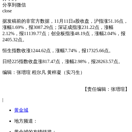
分享到微信
close
据发稿前的非官方数据，11月11日a股收盘，沪指涨51.16点，
涨幅1.69%，报3087.29点；深证成指涨231.22点，涨幅
2.12%，报11139.77点；创业板指涨48.19点，涨幅2.04%，报
2405.32点。
恒生指数收涨1244.62点，涨幅7.74%，报17325.66点。
日经225指数收盘涨817.47点，涨幅2.98%，报28263.57点。
编辑：张瑨瑄 程尔凡 黄梓凝（实习生）
【责任编辑：张瑨瑄】
|
黄金城
地方频道：
黄金城的友情链接：