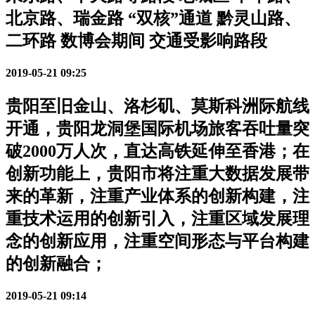
北京路、瑞金路 “双核”通道 黔灵山路、
二环路 数博会期间 交通受影响路段
2019-05-21 09:25
贵阳至旧金山、洛杉矶、莫斯科洲际航线
开通，贵阳龙洞堡国际机场旅客吞吐量突
破2000万人次，直达高铁延伸至香港；在
创新功能上，贵阳市将注重大数据发展带
来的革新，注重产业体系的创新构建，注
重技术运用的创新引入，注重区域发展理
念的创新应用，注重空间形态与平台构建
的创新融合；
2019-05-21 09:14