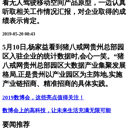
看无人驾驶移动空间产品原型，一边认真
听取相关工作情况汇报，对企业取得的成
绩表示肯定。
2019-05-20 08:43
5月10日,杨家益看到猪八戒网贵州总部园
区入驻企业的统计数据时,会心一笑。“猪
八戒网贵州总部园区大数据产业集聚发展
格局,正是贵州以产业园区为主阵地,实施
产业链招商、精准招商的具体实践。
2019数博会，这些亮点值得关注！
数博会上的高科技，让未来生活充满无限可能
要闻推荐