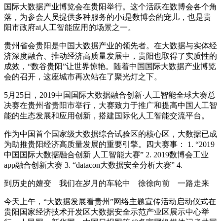
国际大数据产业博览会在贵阳举行。这个活跃在数博会各个角
落，为参会人员提供多种服务的小i是数博会的宠儿，也是贵
阳市政府ai人工智能应用的场景之一。
贵州省会贵阳是中国大数据产业的领先者。在大数据与实体经
济深度融合、推动经济高质量发展中，贵阳也取得了实质性的
成效，“数谷贵阳”让世界惊艳。随着中国国际大数据产业博览
会的召开，这座城市再次站在了聚光灯之下。
5月25日，2019中国国际大数据融合创新·人工智能全球大赛总
决赛在贵州省贵阳市举行，大赛致力于推广和提高中国人工智
能的生态发展和应用创新，搭建国际化人工智能交流平台。
作为中国首个国家级大数据综合试验区的核心区，大数据已成
为助推贵阳经济高质量发展的重要引擎。四大赛事： 1. “2019
中国国际大数据融合创新 人工智能大赛” 2. 2019数博会工业
app融合创新大赛 3. “datacon大数据安全分析大赛” 4.
到历史的嬗变 我们在岁月的车轮中 徐徐向前 一路走来
今天上午，“大数据发展看贵州”网络主题宣传活动启动仪式在
贵阳国家经济技术开发区大数据安全示范产业区展示中心举