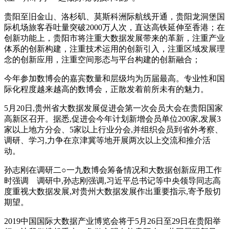
贵阳至旧金山、洛杉矶、莫斯科洲际航线开通，贵阳龙洞堡国
际机场旅客吞吐量突破2000万人次，直达高铁延伸至香港；在
创新功能上，贵阳市将注重大数据发展带来的革新，注重产业
体系的创新构建，注重技术运用的创新引入，注重区域发展理
念的创新应用，注重空间形态与平台构建的创新融合；
今年参加数博会的嘉宾数量和层级均为历届最高。专业性和国
际化程度越来越高的数博会，正散发着前所未有的魅力。
5月20日,贵州省大数据发展促进会第一次会员大会在贵阳国家
高新区召开。据悉,促进会今年计划新增会员单位200家,发展3
家以上地方分会、5家以上行业分会,并组织会员到省外考察、
调研、学习,力争在京津冀等地开展两次以上交流和推介活
动。
孙志刚在调研二○一九数博会筹备情况和大数据创新应用工作
时强调 调研中,孙志刚强调,习近平总书记等中央领导同志高
度重视大数据发展,对贵州大数据发展作出重要指示,寄予殷切
期望。
2019中国国际大数据产业博览会将于5月26日至29日在贵阳举