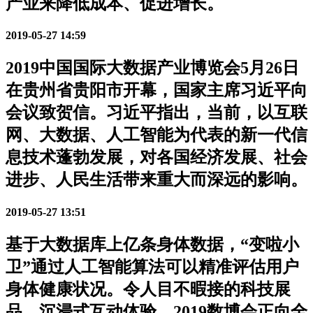
产业来降低成本、促进增长。
2019-05-27 14:59
2019中国国际大数据产业博览会5月26日
在贵州省贵阳市开幕，国家主席习近平向
会议致贺信。习近平指出，当前，以互联
网、大数据、人工智能为代表的新一代信
息技术蓬勃发展，对各国经济发展、社会
进步、人民生活带来重大而深远的影响。
2019-05-27 13:51
基于大数据库上亿条身体数据，“变啦小
卫”通过人工智能算法可以精准评估用户
身体健康状况。令人目不暇接的科技展
品、沉浸式互动体验，2019数博会正向全