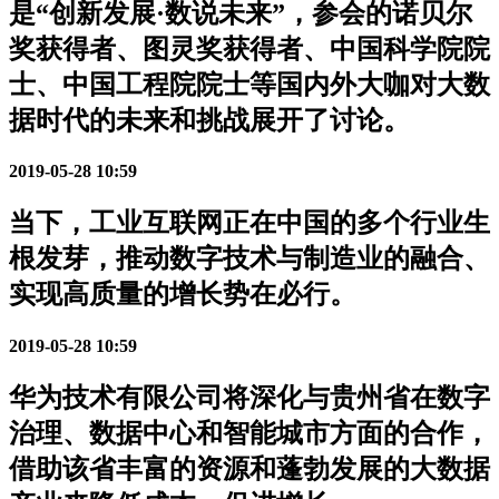
是“创新发展·数说未来”，参会的诺贝尔
奖获得者、图灵奖获得者、中国科学院院
士、中国工程院院士等国内外大咖对大数
据时代的未来和挑战展开了讨论。
2019-05-28 10:59
当下，工业互联网正在中国的多个行业生
根发芽，推动数字技术与制造业的融合、
实现高质量的增长势在必行。
2019-05-28 10:59
华为技术有限公司将深化与贵州省在数字
治理、数据中心和智能城市方面的合作，
借助该省丰富的资源和蓬勃发展的大数据