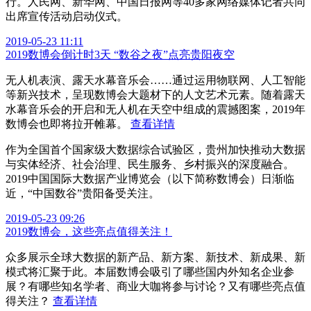
行。人民网、新华网、中国日报网等40多家网络媒体记者共同
出席宣传活动启动仪式。
2019-05-23 11:11
2019数博会倒计时3天 “数谷之夜”点亮贵阳夜空
无人机表演、露天水幕音乐会……通过运用物联网、人工智能
等新兴技术，呈现数博会大题材下的人文艺术元素。随着露天
水幕音乐会的开启和无人机在天空中组成的震撼图案，2019年
数博会也即将拉开帷幕。
查看详情
作为全国首个国家级大数据综合试验区，贵州加快推动大数据
与实体经济、社会治理、民生服务、乡村振兴的深度融合。
2019中国国际大数据产业博览会（以下简称数博会）日渐临
近，“中国数谷”贵阳备受关注。
2019-05-23 09:26
2019数博会，这些亮点值得关注！
众多展示全球大数据的新产品、新方案、新技术、新成果、新
模式将汇聚于此。本届数博会吸引了哪些国内外知名企业参
展？有哪些知名学者、商业大咖将参与讨论？又有哪些亮点值
得关注？
查看详情