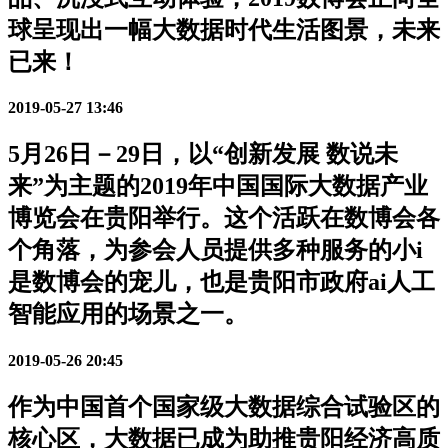
球呈现出一幅大数据时代生活图景，未来
已来！
2019-05-27 13:46
5月26日－29日，以“创新发展 数说未
来”为主题的2019年中国国际大数据产业
博览会在贵阳举行。这个活跃在数博会各
个角落，为参会人员提供多种服务的小i
是数博会的宠儿，也是贵阳市政府ai人工
智能应用的场景之一。
2019-05-26 20:45
作为中国首个国家级大数据综合试验区的
核心区，大数据已成为助推贵阳经济高质