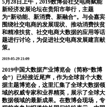
5月28日上午，2019数博会社交电商赋能
新经济发展论坛在贵阳市举行，主题
为“新动能、新消费、新融合”。与会嘉宾
围绕社交电商的发展现状、推动消费扶贫
和精准扶贫、社交电商大数据的应用等话
题进行讨论，为促进社交电商发展建言献
策。
2019-05-29 21:09
2019中国大数据产业博览会（简称“数博
会”）已经接近尾声，作为全球首个大数
据主题博览会，这里汇集了全球大数据领
域的权威专家和业界精英，展示了全球大
数据领域的最新成果。在数博会现场，专