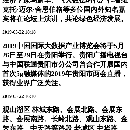
经济学家马蔚华、《大数据时代》作者维
克托·迈尔·舍恩伯格等多位国内外知名嘉
宾将在论坛上演讲，共论绿色经济发展。
2019-05-22 18:18
2019中国国际大数据产业博览会将于5月
26日至29日在贵阳举行。贵阳广播电视台
与中国联通贵阳市分公司曾合作开展国内
首次5g融媒体的2019年贵阳市两会直播，
获得业界广泛关注。
2019-05-22 16:10
观山湖区 林城东路、会展北路、会展东
路、会展南路、长岭北路、观山东路、金
朱东路、中天路等路段 老城区 中华路、