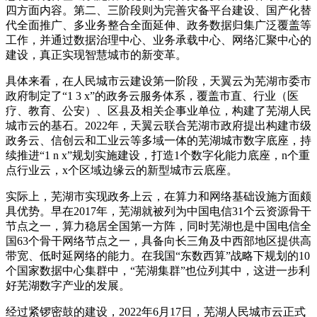
四方面内容。第二、三阶段则为完善灾备平台建设、国产化替
代全面推广、多业务整合全面延伸、政务数据归集广泛覆盖等
工作，并通过数据治理中心、业务承载中心、网络汇聚中心的
建设，真正实现智慧城市的新变革。
具体来看，在人民城市云建设第一阶段，天翼云为芜湖市委市
政府制定了“1 3 x”的政务云服务体系，覆盖市直、行业（医
疗、教育、公安）、区县及相关企事业单位，构建了芜湖人民
城市云的基石。2022年，天翼云联合芜湖市政府提出构建市级
政务云、信创云和工业云等多域一体的芜湖城市数字底座，持
续推进“1 n x”规划实施建设，打造1个数字化能力底座，n个重
点行业云，x个区域边缘云的新型城市云底座。
实际上，芜湖市实现政务上云，在算力和网络基础设施方面颇
具优势。早在2017年，芜湖就被列为中国电信31个云资源骨干
节点之一，算力稳居全国第一方阵，同时芜湖也是中国电信全
国63个骨干网络节点之一，具备向长三角及中西部地区提供高
带宽、低时延网络的能力。在我国“东数西算”战略下规划的10
个国家数据中心集群中，“芜湖集群”也位列其中，这进一步利
好芜湖数字产业的发展。
经过紧锣密鼓的建设，2022年6月17日，芜湖人民城市云正式