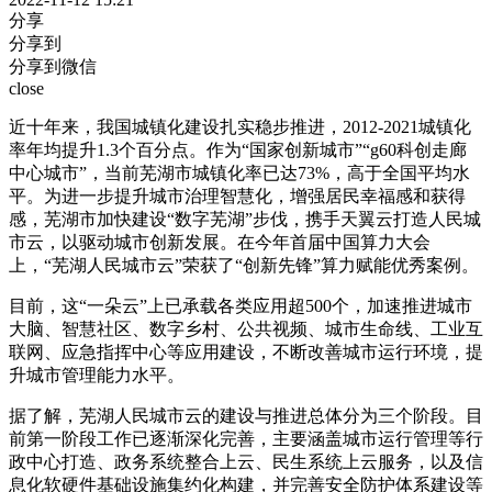
分享
分享到
分享到微信
close
近十年来，我国城镇化建设扎实稳步推进，2012-2021城镇化
率年均提升1.3个百分点。作为“国家创新城市”“g60科创走廊
中心城市”，当前芜湖市城镇化率已达73%，高于全国平均水
平。为进一步提升城市治理智慧化，增强居民幸福感和获得
感，芜湖市加快建设“数字芜湖”步伐，携手天翼云打造人民城
市云，以驱动城市创新发展。在今年首届中国算力大会
上，“芜湖人民城市云”荣获了“创新先锋”算力赋能优秀案例。
目前，这“一朵云”上已承载各类应用超500个，加速推进城市
大脑、智慧社区、数字乡村、公共视频、城市生命线、工业互
联网、应急指挥中心等应用建设，不断改善城市运行环境，提
升城市管理能力水平。
据了解，芜湖人民城市云的建设与推进总体分为三个阶段。目
前第一阶段工作已逐渐深化完善，主要涵盖城市运行管理等行
政中心打造、政务系统整合上云、民生系统上云服务，以及信
息化软硬件基础设施集约化构建，并完善安全防护体系建设等