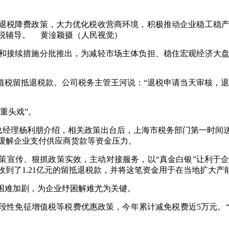
退税降费政策，大力优化税收营商环境，积极推动企业稳工稳
税辅导。 黄淦颖摄（人民视觉）
和接续措施分批推出，为减轻市场主体负担、稳住宏观经济大
税留抵退税款。公司税务主管王河说：“退税申请当天审核，退税
重头戏”。
业总经理杨利朋介绍，相关政策出台后，上海市税务部门第一时
大缓解企业支付供应商货款等资金压力。
策宣传、狠抓政策实效，主动对接服务，以“真金白银”让利于
收到了1.21亿元的留抵退税款，并将这笔资金用于在当地扩大产
困难加剧，为企业纾困解难尤为关键。
段性免征增值税等税费优惠政策，今年累计减免税费近5万元。