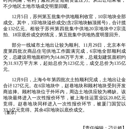
时间间隔，有利于减轻房企短期资金压力。从出让结果看，
不少地区土地市场成交明显回暖。
12月5日，苏州第五批集中供地顺利收官，10宗地块全部
成交。其中，3宗地块溢价成交(含2宗地块触顶摇号)，合计揽
金132亿元。相较于苏州第四批集中供地20宗地块中2宗流
拍、18宗底价成交的情况，第五批集中供地热度明显回升。
部分一线城市土地出让较为顺利。11月29日，北京本年
度第四批次商品住宅供地工作圆满完成，6宗地全部顺利成
交，总建设用地面积约为14.86万平方米，总规划建筑面积约
为31.93万平方米，起始总价为123亿元，成交总价为135亿
元。
12月9日，上海今年第四批次土拍顺利完成，土地出让金
合计127亿元。在6宗地块中，赵巷地块和顾村地块受到开发
商追捧。顾村地块位于外环内，周边土地供应较为稀缺。该
地块最终进入一次性报价环节，被上海佳运置业以20.8亿元
竞得。赵巷地块同样进入一次性报价环节，被厦门国贸以
33.1亿元竞得。其余4宗地块以底价成交。
（董添）
【责任编辑：刁云娇】