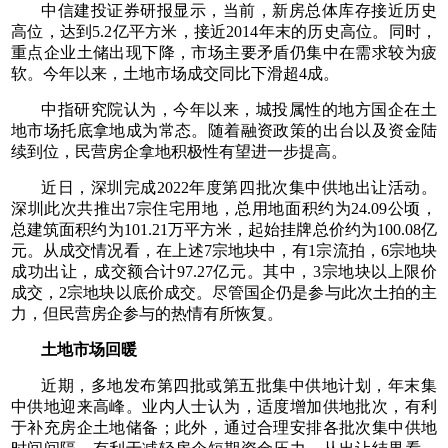
中信建投证券研报显示，当前，新房总体库存接近历史
高位，达到5.2亿平方米，接近2014年末的历史高位。同时，
重点企业土储出现下降，市场主要矛盾仍集中在需求较为疲
软。今年以来，土地市场成交同比下滑超4成。
中指研究院认为，今年以来，城投属性的地方国企在土
地市场托底拿地成为常态。随着融资政策的出台以及资金陆
续到位，民营房企拿地积极性有望进一步提高。
近日，深圳完成2022年度第四批次集中供地出让活动。
深圳此次共推出7宗住宅用地，总用地面积约为24.09公顷，
总建筑面积约为101.21万平方米，起始挂牌总价约为100.08亿
元。从成交情况看，在上述7宗地块中，有1宗流拍，6宗地块
成功出让，成交额合计97.27亿元。其中，3宗地块以上限价
成交，2宗地块以底价成交。尽管国企仍是参与此次土拍的主
力，但民营房企参与的热情有所恢复。
土地市场回暖
近期，多地发布第四批或第五批集中供地计划，年末集
中供地迎来高峰。业内人士认为，适度增加供地批次，有利
于补充房企土地储备；此外，通过合理安排各批次集中供地