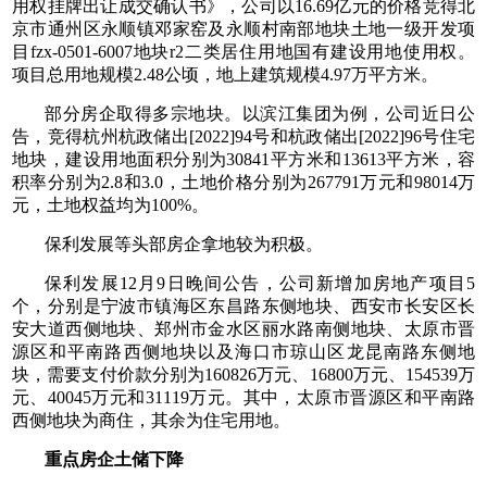
用权挂牌出让成交确认书》，公司以16.69亿元的价格竞得北
京市通州区永顺镇邓家窑及永顺村南部地块土地一级开发项
目fzx-0501-6007地块r2二类居住用地国有建设用地使用权。
项目总用地规模2.48公顷，地上建筑规模4.97万平方米。
部分房企取得多宗地块。以滨江集团为例，公司近日公
告，竞得杭州杭政储出[2022]94号和杭政储出[2022]96号住宅
地块，建设用地面积分别为30841平方米和13613平方米，容
积率分别为2.8和3.0，土地价格分别为267791万元和98014万
元，土地权益均为100%。
保利发展等头部房企拿地较为积极。
保利发展12月9日晚间公告，公司新增加房地产项目5
个，分别是宁波市镇海区东昌路东侧地块、西安市长安区长
安大道西侧地块、郑州市金水区丽水路南侧地块、太原市晋
源区和平南路西侧地块以及海口市琼山区龙昆南路东侧地
块，需要支付价款分别为160826万元、16800万元、154539万
元、40045万元和31119万元。其中，太原市晋源区和平南路
西侧地块为商住，其余为住宅用地。
重点房企土储下降