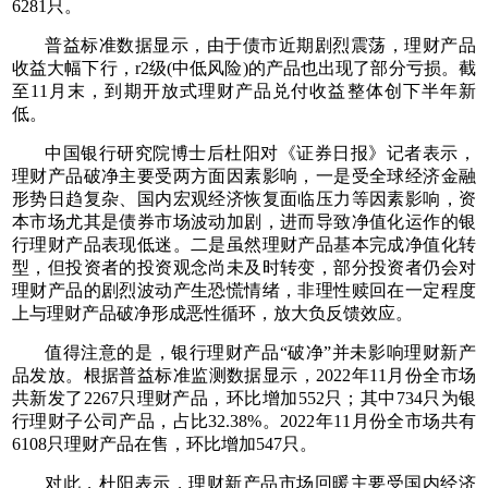
6281只。
普益标准数据显示，由于债市近期剧烈震荡，理财产品
收益大幅下行，r2级(中低风险)的产品也出现了部分亏损。截
至11月末，到期开放式理财产品兑付收益整体创下半年新
低。
中国银行研究院博士后杜阳对《证券日报》记者表示，
理财产品破净主要受两方面因素影响，一是受全球经济金融
形势日趋复杂、国内宏观经济恢复面临压力等因素影响，资
本市场尤其是债券市场波动加剧，进而导致净值化运作的银
行理财产品表现低迷。二是虽然理财产品基本完成净值化转
型，但投资者的投资观念尚未及时转变，部分投资者仍会对
理财产品的剧烈波动产生恐慌情绪，非理性赎回在一定程度
上与理财产品破净形成恶性循环，放大负反馈效应。
值得注意的是，银行理财产品“破净”并未影响理财新产
品发放。根据普益标准监测数据显示，2022年11月份全市场
共新发了2267只理财产品，环比增加552只；其中734只为银
行理财子公司产品，占比32.38%。2022年11月份全市场共有
6108只理财产品在售，环比增加547只。
对此，杜阳表示，理财新产品市场回暖主要受国内经济