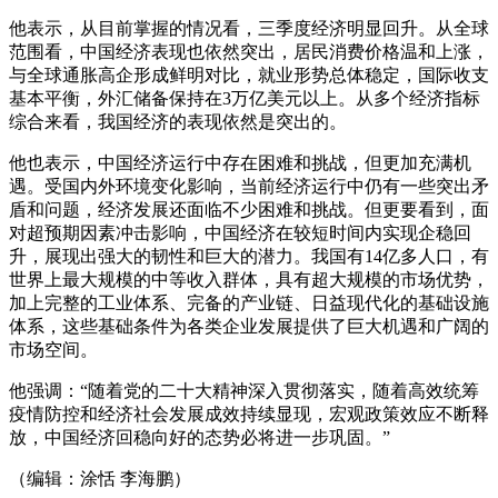
他表示，从目前掌握的情况看，三季度经济明显回升。从全球
范围看，中国经济表现也依然突出，居民消费价格温和上涨，
与全球通胀高企形成鲜明对比，就业形势总体稳定，国际收支
基本平衡，外汇储备保持在3万亿美元以上。从多个经济指标
综合来看，我国经济的表现依然是突出的。
他也表示，中国经济运行中存在困难和挑战，但更加充满机
遇。受国内外环境变化影响，当前经济运行中仍有一些突出矛
盾和问题，经济发展还面临不少困难和挑战。但更要看到，面
对超预期因素冲击影响，中国经济在较短时间内实现企稳回
升，展现出强大的韧性和巨大的潜力。我国有14亿多人口，有
世界上最大规模的中等收入群体，具有超大规模的市场优势，
加上完整的工业体系、完备的产业链、日益现代化的基础设施
体系，这些基础条件为各类企业发展提供了巨大机遇和广阔的
市场空间。
他强调：“随着党的二十大精神深入贯彻落实，随着高效统筹
疫情防控和经济社会发展成效持续显现，宏观政策效应不断释
放，中国经济回稳向好的态势必将进一步巩固。”
（编辑：涂恬 李海鹏）