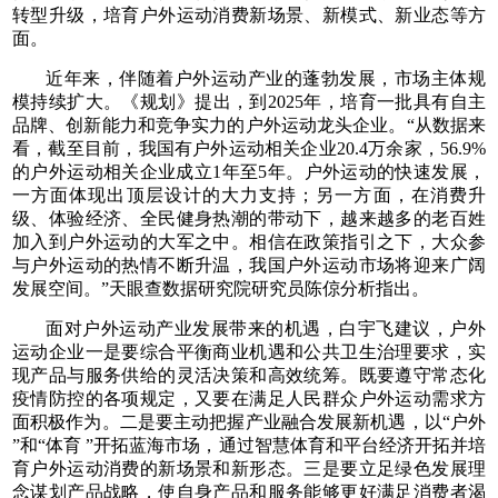
转型升级，培育户外运动消费新场景、新模式、新业态等方
面。
近年来，伴随着户外运动产业的蓬勃发展，市场主体规
模持续扩大。《规划》提出，到2025年，培育一批具有自主
品牌、创新能力和竞争实力的户外运动龙头企业。“从数据来
看，截至目前，我国有户外运动相关企业20.4万余家，56.9%
的户外运动相关企业成立1年至5年。户外运动的快速发展，
一方面体现出顶层设计的大力支持；另一方面，在消费升
级、体验经济、全民健身热潮的带动下，越来越多的老百姓
加入到户外运动的大军之中。相信在政策指引之下，大众参
与户外运动的热情不断升温，我国户外运动市场将迎来广阔
发展空间。”天眼查数据研究院研究员陈倞分析指出。
面对户外运动产业发展带来的机遇，白宇飞建议，户外
运动企业一是要综合平衡商业机遇和公共卫生治理要求，实
现产品与服务供给的灵活决策和高效统筹。既要遵守常态化
疫情防控的各项规定，又要在满足人民群众户外运动需求方
面积极作为。二是要主动把握产业融合发展新机遇，以“户外
”和“体育 ”开拓蓝海市场，通过智慧体育和平台经济开拓并培
育户外运动消费的新场景和新形态。三是要立足绿色发展理
念谋划产品战略，使自身产品和服务能够更好满足消费者渴