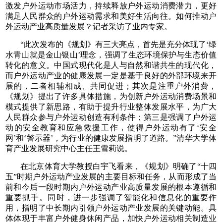
激发户外运动市场活力，持续释放户外运动消费潜力，更好
满足人民群众的户外运动需求和美好生活向往。如何推动户
外运动产业高质量发展？记者采访了业内专家。
“此次发布的《规划》有三大亮点，首先是充分体现了‘绿
水青山就是金山银山’理念，强调了生态环境保护与生态价值
转化的意义。中国式现代化是人与自然和谐共生的现代化，
而户外运动产业的健康发展一定是基于良好的外部环境来开
展的，二者相辅相成、共同促进；其次是注重户外消费，
《规划》提出了许多具体措施，为创新户外运动消费场景和
模式提供了新思路，有助于提升行业整体发展水平，为广大
人民群众参与户外运动创造有利条件；第三是强调了户外运
动的安全教育和应急救援工作，使得户外运动有了‘安全
网’和‘警示器’，为行业的健康发展指明了道路。”清华大学体
育产业发展研究中心主任王雪莉说。
在北京体育大学教授白宇飞看来，《规划》明确了“十四
五”时期户外运动产业发展的主要目标和任务，从而形成了当
前和今后一段时期内户外运动产业高质量发展的根本遵循和
重要抓手。同时，进一步强调了智能化和信息化的重要作
用，指明了中长期内引领户外运动产业发展的关键动能。具
体体现于丰富户外健身休闲产品，加快户外运动相关制造业