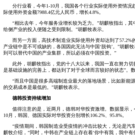
分行业看，今年1-10月，我国各个行业实际使用外资情况趋势各
际使用外资金额7988.4亿元人民币，增长4.8%。
“相比去年，今年服务业增长较为乏力。”胡麒牧指出，
给侧产业的投入便随之受到限制。”胡麒牧表示。
而另一方面，高技术制造业实际使用外资却达到了57.2
产业链中是不可或缺的，各国因此无法与中国‘脱钩’。”胡麒
到可以替代中国的产业集群，所以必须在中国投资。”
此外，胡麒牧指出，党的十八大以来，我国一直在努力切
是基础设施的完善上，都达到了对于全球而言较好的状态”。数据
“而且中国是很多高端制造业最大的落地场景，比如新能
的交易成本是最低的。”胡麒牧表示。
德韩投资持续增加
值得注意的是，近两月，德韩对华投资激增。数据显示，今年1-
10月，韩国、德国实际对华投资分别增长106.2%、95.8%。
“疫情期间，韩国制造业受疫情的冲击比较大，无论是汽
麒牧介绍，“同时，中韩在产业链上存在着‘你中有我，我中