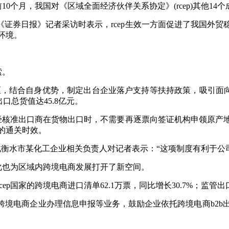
0个月，我国对《区域全面经济伙伴关系协定》(rcep)其他14个
证券日报》记者采访时表示，rcep生效一方面促进了我国外
环境。
索。
务区，结合自身优势，制定出台企业落户支持等扶持政策，吸引面
口总货值达45.8亿元。
的经核准出口商在货物出口时，不需要再逐票向签证机构申领原
的通关时效。
河北衡水市某化工企业相关负责人对记者表示：“这项制度有利于
利化也为区域内跨境电商发展打开了新空间。
p国家的跨境电商进口清单62.1万票，同比增长30.7%；监管出口
跨境电商企业办理信息申报等业务，鼓励企业依托跨境电商b2b