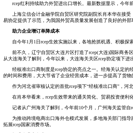
rcep红利持续助力外贸进出口增长。最新数据显示，今年前1
上海立信会计金融学院自贸区研究院副院长肖本华在接受《
易协定提供了示范，为我国外贸高质量发展创造了良好的外部
助力企业增订单降成本
自今年1月1日rcep生效实施以来，各地抢抓机遇、积极探
前不久，辽宁自贸区大连片区打造了rcep(大连)国际商
从大连海关了解到，今年以来，大连海关关区rcep协定项下进出
经核准出口商制度是rcep协定的亮点之一。经海关认定
的时间和费用，大大节省了企业经营成本，进一步提高了货物
作为河北省审核认定的首批rcep项下“经核准出口商”，
在肖本华看来，rcep生效带来的通关简化、贸易投资便
记者从广州海关了解到，今年前10个月，广州海关监管自rce
为推动跨境电商出口海外仓模式发展，多地海关部门指导
拓展rcep国家消费市场。