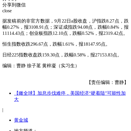
分享到微信
close
据发稿前的非官方数据，9月22日a股收盘，沪指跌8.27点，跌
幅0.27%，报3108.91点；深证成指跌94.08点，跌幅0.84%，报
11114.43点；创业板指跌12.10点，跌幅0.52%，报2319.42点。
恒生指数收跌296.67点，跌幅1.61%，报18147.95点。
日经225指数收盘跌159.30点，跌幅0.58%，报27153.83点。
编辑：曹静 徐子茗 黄梓凝（实习生）
【责任编辑：曹静】
【瞰全球】加息步伐难停，美国经济“硬着陆”可能性加
大
|
黄金城
地方频道：