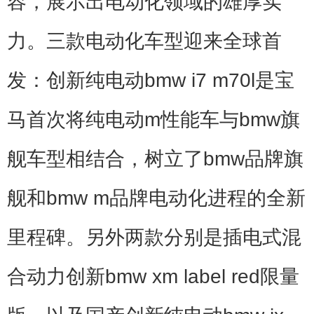
容，展示出电动化领域的雄厚实
力。三款电动化车型迎来全球首
发：创新纯电动bmw i7 m70l是宝
马首次将纯电动m性能车与bmw旗
舰车型相结合，树立了bmw品牌旗
舰和bmw m品牌电动化进程的全新
里程碑。另外两款分别是插电式混
合动力创新bmw xm label red限量