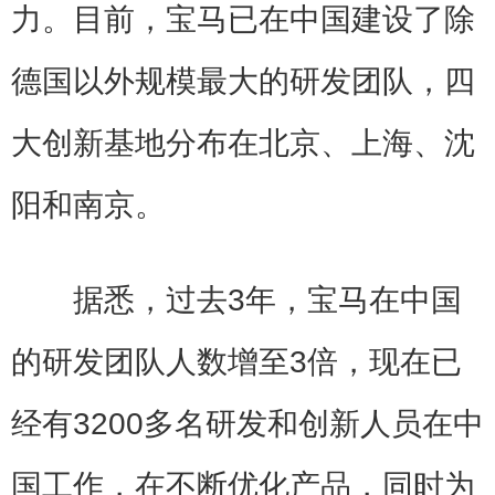
力。目前，宝马已在中国建设了除
德国以外规模最大的研发团队，四
大创新基地分布在北京、上海、沈
阳和南京。
据悉，过去3年，宝马在中国
的研发团队人数增至3倍，现在已
经有3200多名研发和创新人员在中
国工作，在不断优化产品，同时为