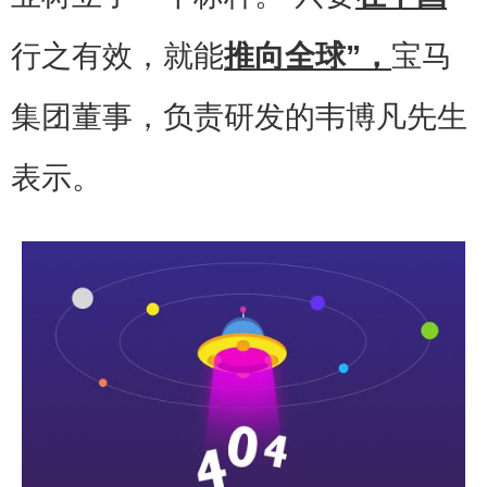
行之有效，就能
推向全球”，
宝马
集团董事，负责研发的韦博凡先生
表示。