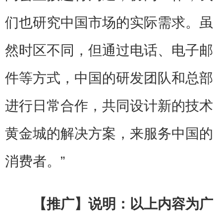
们也研究中国市场的实际需求。虽
然时区不同，但通过电话、电子邮
件等方式，中国的研发团队和总部
进行日常合作，共同设计新的技术
黄金城的解决方案，来服务中国的
消费者。”
【推广】说明：以上内容为广