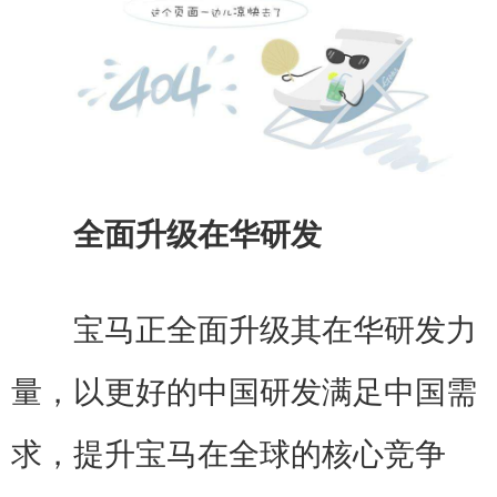
全面升级在华研发
宝马正全面升级其在华研发力
量，以更好的中国研发满足中国需
求，提升宝马在全球的核心竞争