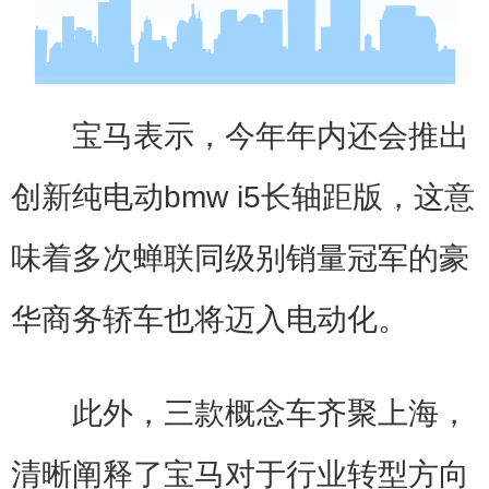
宝马表示，今年年内还会推出
创新纯电动bmw i5长轴距版，这意
味着多次蝉联同级别销量冠军的豪
华商务轿车也将迈入电动化。
此外，三款概念车齐聚上海，
清晰阐释了宝马对于行业转型方向