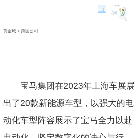
黄金城
> 跨国公司
宝马集团在2023年上海车展展
出了20款新能源车型，以强大的电
动化车型阵容展示了宝马全力以赴
电动化、坚定数字化的决心与行