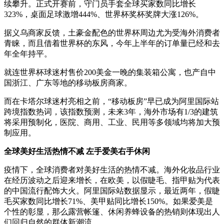
续攀升。正式开赛前，守门员手套全球买家数同比增长
323%，桌面足球激增444%、世界杯奖杯奖牌大涨126%。
据义乌商家反馈，土豪金配色的世界杯周边尤为受海外消费者
青睐，而且借着世界杯的东风，今年上半年的订单量已经和去
年全年持平。
就连世界杯球迷村售价200美金一晚的集装箱公寓，也产自中
国浙江、广东等地的移动板房商家。
而在卡塔尔球迷村亮相之前，“移动板房”早已成为阿里国际站
跨境指数热词，该指数预测，未来3年，海外市场有1/3的建筑
将采用预制化，医院、商用、工业、民用等多领域均将加大预
制应用。
全球美好生活热情不减 左手爱美右手休闲
疫情下，全球消费者对美好生活的热情不减。海外化妆品行业
在经历波动之后迎来增长，在欧美，以假睫毛、指甲贴为代表
的中国流行配饰大火。阿里国际站数据显示，最近两年，假睫
毛买家数同比增长71%、美甲贴同比增长150%。如果爱美是
个性的彰显，那么露营帐篷、休闲养蜂设备的热销则体现出人
们回归自然的群体新潮流。