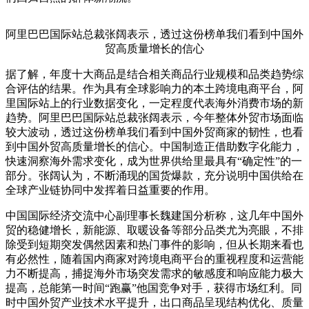
阿里巴巴国际站总裁张阔表示，透过这份榜单我们看到中国外
贸高质量增长的信心
据了解，年度十大商品是结合相关商品行业规模和品类趋势综
合评估的结果。作为具有全球影响力的本土跨境电商平台，阿
里国际站上的行业数据变化，一定程度代表海外消费市场的新
趋势。阿里巴巴国际站总裁张阔表示，今年整体外贸市场面临
较大波动，透过这份榜单我们看到中国外贸商家的韧性，也看
到中国外贸高质量增长的信心。中国制造正借助数字化能力，
快速洞察海外需求变化，成为世界供给里最具有“确定性”的一
部分。张阔认为，不断涌现的国货爆款，充分说明中国供给在
全球产业链协同中发挥着日益重要的作用。
中国国际经济交流中心副理事长魏建国分析称，这几年中国外
贸的稳健增长，新能源、取暖设备等部分品类尤为亮眼，不排
除受到短期突发偶然因素和热门事件的影响，但从长期来看也
有必然性，随着国内商家对跨境电商平台的重视程度和运营能
力不断提高，捕捉海外市场突发需求的敏感度和响应能力极大
提高，总能第一时间“跑赢”他国竞争对手，获得市场红利。同
时中国外贸产业技术水平提升，出口商品呈现结构优化、质量