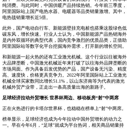
纯消费。与此同时，中国供暖产品持续热销。今年前三季度，
阿里国际站上国产电热水器、电暖器等品类销量激增。其中，
电热毯销量增长近5倍。
此外，国产电动自行车、新能源壁挂充电桩也搭乘这股绿色低
碳东风，增长快速。行业人士认为，中国新能源产品热销海外
是内外双循环的典型代表，国内竞争激烈的优质品类，正借助
阿里国际站等数字化平台挖掘海外需求，打开新的增长空间。
和新能源一起火热的还有工业激光机械。这个行业以往被海外
大品牌垄断，中国激光机械近年来打破了以往海外品牌垄断的
市场局面。作为具备后发优势的产品，国产设备无污染、精度
高、速度快，价格更具竞争力。2022年阿里国际站上工业激光
机械全球买家数同比增长51.1%，以山东济南等为代表的激光
机械外贸产业带，正走出一条高质量出海的新路子。
足球经济拉动外贸增长 世界杯周边、移动板房“射”中两席
正在火热进行的卡塔尔世界杯，也稳稳在榜单上“射”中两席。
榜单显示，足球经济也成为今年拉动中国外贸增长的动力之
一。早在今年6月，“足球”就成为平台热词，相关商品销量持