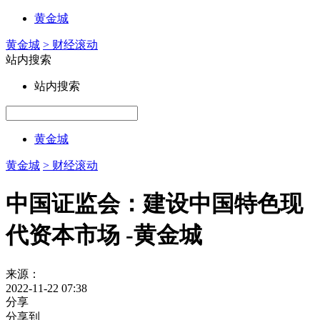
黄金城
黄金城
> 财经滚动
站内搜索
站内搜索
黄金城
黄金城
> 财经滚动
中国证监会：建设中国特色现
代资本市场 -黄金城
来源：
2022-11-22 07:38
分享
分享到