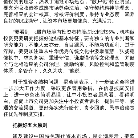
值投资的理念，热衷于追逐市场热点，“散户化”特征明显。
要充分吸收借鉴成熟市场尊崇法治、恪守契约精神等理念，
完善相应的会计核算、考核评价制度，秉持专业态度，涵养
良好的职业操守，让资本市场更加健康、充满活力。
“要看到，a股市场境内投资者持股占比超过95%，机构做
投资更要研究把握好这些基本特征，要有独立的专业判断和
研究能力，不能人云亦云、盲目跟风，不能急功近利、过于
浮躁。要更加注重从中华优秀传统文化中汲取智慧，弘扬稳
健执中、求真务实、重诺守信、谦虚谨慎等文化理念，并健
全与之相适应的公司治理、激励约束、风险控制和监管制度
体系，多管齐下，久久为功。”他说。
对于投资者结构问题，易会满表示，下一步证监会将进
一步加大工作力度，采取更多管用举措。在信息披露安排
上，进一步突出简明易懂，让中小投资者愿意看、看得明
白。督促上市公司更加关注中小投资者诉求，提供平等、畅
通的交流渠道。更好落实先行赔付、责令回购、民事赔偿责
任优先等制度安排。
把握好五大原则
谈及建设中国特色现代资本市场，易会满表示，要坚