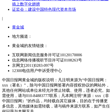
插上数字化翅膀
证监会：建设中国特色现代资本市场
|
黄金城
地方频道：
黄金城的友情链接：
互联网新闻信息服务许可证10120170006
信息网络传播视听节目许可证0108263号
京网文[2011]0283-097号
12300电信用户申诉受理中心
中国日报网黄金城的版权说明：凡注明来源为“中国日报网：
xxx（署名）”，除与中国日报网签署内容授权协议的网站外，
其他任何网站或单位未经允许禁止转载、使用，违者必究。如
需使用，请与010-84883777联系；凡本网注明“来源：xxx（非
中国日报网）”的作品，均转载自其它媒体，目的在于传播更
多信息，其他媒体如需转载，请与稿件来源方联系，如产生任
何问题与本网无关。