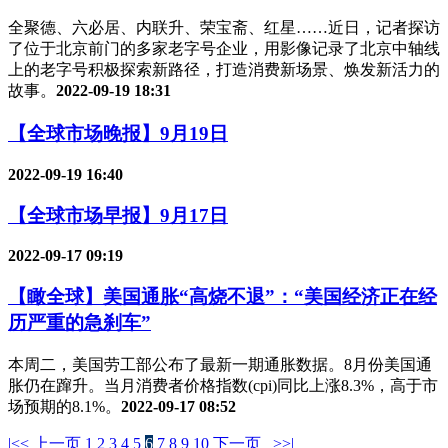
全聚德、六必居、内联升、荣宝斋、红星……近日，记者探访
了位于北京前门的多家老字号企业，用影像记录了北京中轴线
上的老字号积极探索新路径，打造消费新场景、焕发新活力的
故事。
2022-09-19 18:31
【全球市场晚报】9月19日
2022-09-19 16:40
【全球市场早报】9月17日
2022-09-17 09:19
【瞰全球】美国通胀“高烧不退”：“美国经济正在经
历严重的急刹车”
本周二，美国劳工部公布了最新一期通胀数据。8月份美国通
胀仍在蹿升。当月消费者价格指数(cpi)同比上涨8.3%，高于市
场预期的8.1%。
2022-09-17 08:52
|<<
上一页
1
2
3
4
5
6
7
8
9
10
下一页
>>|