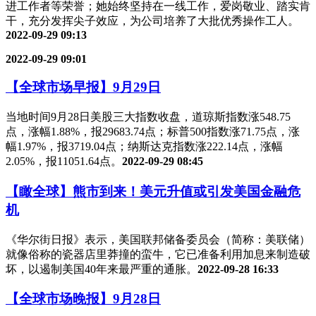
进工作者等荣誉；她始终坚持在一线工作，爱岗敬业、踏实肯
干，充分发挥尖子效应，为公司培养了大批优秀操作工人。
2022-09-29 09:13
2022-09-29 09:01
【全球市场早报】9月29日
当地时间9月28日美股三大指数收盘，道琼斯指数涨548.75
点，涨幅1.88%，报29683.74点；标普500指数涨71.75点，涨
幅1.97%，报3719.04点；纳斯达克指数涨222.14点，涨幅
2.05%，报11051.64点。
2022-09-29 08:45
【瞰全球】熊市到来！美元升值或引发美国金融危
机
《华尔街日报》表示，美国联邦储备委员会（简称：美联储）
就像俗称的瓷器店里莽撞的蛮牛，它已准备利用加息来制造破
坏，以遏制美国40年来最严重的通胀。
2022-09-28 16:33
【全球市场晚报】9月28日